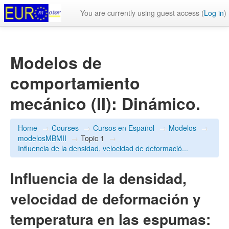
You are currently using guest access (
Log in
)
Modelos de
comportamiento
mecánico (II): Dinámico.
Home
→
Courses
→
Cursos en Español
→
Modelos
→
modelosMBMII
→
Topic 1
→
Influencia de la densidad, velocidad de deformació...
Influencia de la densidad,
velocidad de deformación y
temperatura en las espumas: