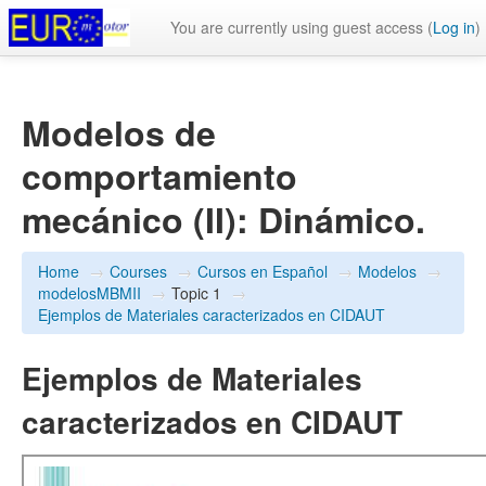
You are currently using guest access (
Log in
)
Modelos de
comportamiento
mecánico (II): Dinámico.
Home
→
Courses
→
Cursos en Español
→
Modelos
→
modelosMBMII
→
Topic 1
→
Ejemplos de Materiales caracterizados en CIDAUT
Ejemplos de Materiales
caracterizados en CIDAUT