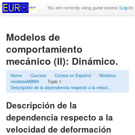
You are currently using guest access (
Log in
)
Modelos de
comportamiento
mecánico (II): Dinámico.
Home
→
Courses
→
Cursos en Español
→
Modelos
→
modelosMBMII
→
Topic 1
→
Descripción de la dependencia respecto a la veloci...
Descripción de la
dependencia respecto a la
velocidad de deformación