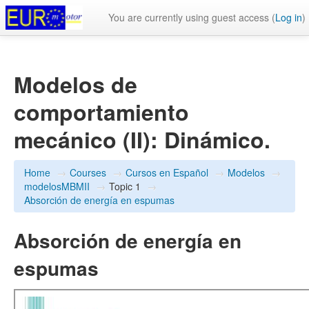
You are currently using guest access (
Log in
)
Modelos de
comportamiento
mecánico (II): Dinámico.
Home
→
Courses
→
Cursos en Español
→
Modelos
→
modelosMBMII
→
Topic 1
→
Absorción de energía en espumas
Absorción de energía en
espumas