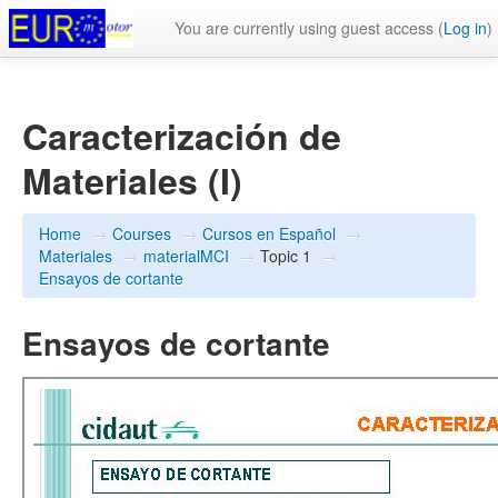
You are currently using guest access (
Log in
)
Caracterización de
Materiales (I)
Home
→
Courses
→
Cursos en Español
→
Materiales
→
materialMCI
→
Topic 1
→
Ensayos de cortante
Ensayos de cortante