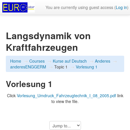
You are currently using guest access (
Log in
)
Langsdynamik von
Kraftfahrzeugen
Home
→
Courses
→
Kurse auf Deutsch
→
Anderes
→
anderesENGGERM
→
Topic 1
→
Vorlesung 1
Vorlesung 1
Click
Vorlesung_Umdruck_Fahrzeugtechnik_I_08_2005.pdf
link
to view the file.
Jump
to...