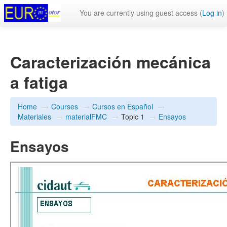
You are currently using guest access (
Log in
)
Caracterización mecánica
a fatiga
Home
→
Courses
→
Cursos en Español
→
Materiales
→
materialFMC
→
Topic 1
→
Ensayos
Ensayos